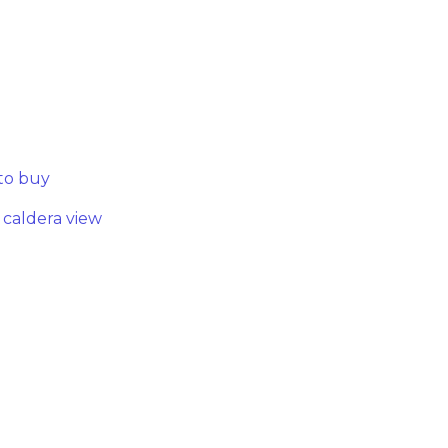
to buy
h caldera view